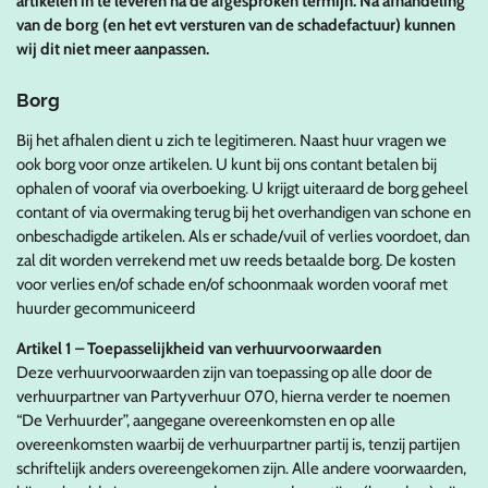
artikelen in te leveren na de afgesproken termijn. Na afhandeling
van de borg (en het evt versturen van de schadefactuur) kunnen
wij dit niet meer aanpassen.
Borg
Bij het afhalen dient u zich te legitimeren. Naast huur vragen we
ook borg voor onze artikelen. U kunt bij ons contant betalen bij
ophalen of vooraf via overboeking. U krijgt uiteraard de borg geheel
contant of via overmaking terug bij het overhandigen van schone en
onbeschadigde artikelen. Als er schade/vuil of verlies voordoet, dan
zal dit worden verrekend met uw reeds betaalde borg. De kosten
voor verlies en/of schade en/of schoonmaak worden vooraf met
huurder gecommuniceerd
Artikel 1 – Toepasselijkheid van verhuurvoorwaarden
Deze verhuurvoorwaarden zijn van toepassing op alle door de
verhuurpartner van Partyverhuur 070, hierna verder te noemen
“De Verhuurder”, aangegane overeenkomsten en op alle
overeenkomsten waarbij de verhuurpartner partij is, tenzij partijen
schriftelijk anders overeengekomen zijn. Alle andere voorwaarden,