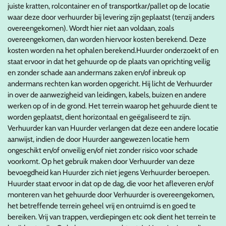
juiste kratten, rolcontainer en of transportkar/pallet op de locatie
waar deze door verhuurder bij levering zijn geplaatst (tenzij anders
overeengekomen). Wordt hier niet aan voldaan, zoals
overeengekomen, dan worden hiervoor kosten berekend. Deze
kosten worden na het ophalen berekend.Huurder onderzoekt of en
staat ervoor in dat het gehuurde op de plaats van oprichting veilig
en zonder schade aan andermans zaken en/of inbreuk op
andermans rechten kan worden opgericht. Hij licht de Verhuurder
in over de aanwezigheid van leidingen, kabels, buizen en andere
werken op of in de grond. Het terrein waarop het gehuurde dient te
worden geplaatst, dient horizontaal en geëgaliseerd te zijn.
Verhuurder kan van Huurder verlangen dat deze een andere locatie
aanwijst, indien de door Huurder aangewezen locatie hem
ongeschikt en/of onveilig en/of niet zonder risico voor schade
voorkomt. Op het gebruik maken door Verhuurder van deze
bevoegdheid kan Huurder zich niet jegens Verhuurder beroepen.
Huurder staat ervoor in dat op de dag, die voor het afleveren en/of
monteren van het gehuurde door Verhuurder is overeengekomen,
het betreffende terrein geheel vrij en ontruimd is en goed te
bereiken. Vrij van trappen, verdiepingen etc ook dient het terrein te