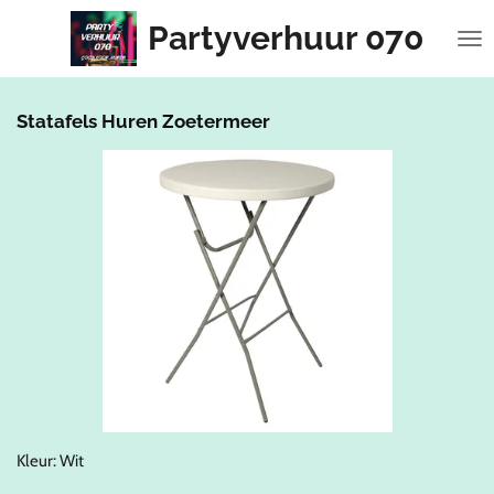
Ga
Partyverhuur 070
direct
naar
de
hoofdinhoud
Statafels Huren Zoetermeer
Kleur: Wit