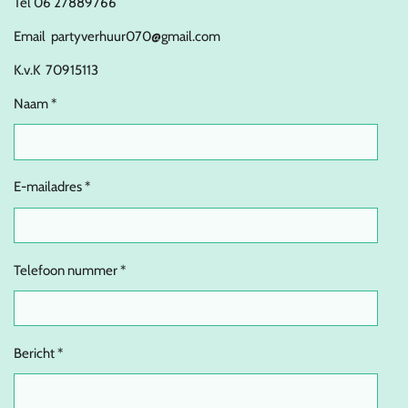
Tel 06 27889766
Email partyverhuur070@gmail.com
K.v.K 70915113
Naam *
E-mailadres *
Telefoon nummer *
Bericht *