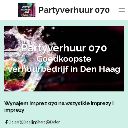
Ga
Partyverhuur 070
direct
naar
de
hoofdinhoud
Partyverhuur 070
Goedkoopste
verhuurbedrijf in Den Haag
Wynajem imprez 070 na wszystkie imprezy i
imprezy
Delen
Deel
Share
Delen