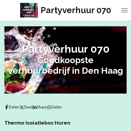
Ga
Partyverhuur 070
direct
naar
de
hoofdinhoud
Partyverhuur 070
Goedkoopste
verhuurbedrijf in Den Haag
Delen
Deel
Share
Delen
Thermo Isolatiebox Huren