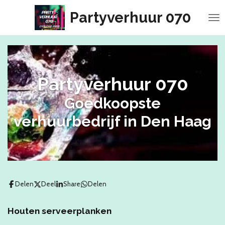
Ga
Partyverhuur 070
direct
naar
de
hoofdinhoud
Partyverhuur 070
Goedkoopste
verhuurbedrijf in Den Haag
Delen
Deel
Share
Delen
Houten serveerplanken