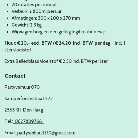
20 rotaties per minuut
Verbruik: ± 800ml per uur
Afmetingen: 300 x 200 x 270 mm
Gewicht: 2,3 kg
Wij vragen borg en een geldig legitimatiebewijs.
Huur:
€ 20
,- excl. BTW / € 24,20 incl. BTW
per dag
incl. 1
liter vloeistof
Extra Bellenblaas vloeistof € 2,50 incl. BTW per liter
Contact
Partyverhuur 070
Kamperfoeliestraat 273
2563 KH Den Haag
Tel.:
0627889766
Email
partyverhuur070@gmail.com