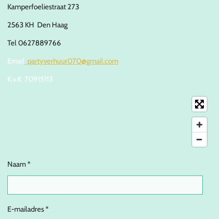
Kamperfoeliestraat 273
2563 KH Den Haag
Tel 0627889766
Email
partyverhuur070@gmail.com
K.v.K 70915113
Naam *
E-mailadres *