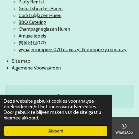
Party Rental
Gebaksbordjes Huren
Cocktailglazen Huren
BBQ Catering
Champagneglazen Huren
Amuse lepels
聚會出租070
wynajem imprez 070 na wszystkie imprezy i imprezy
Site map
Algemene Voorwaarden
© 2016 - 2026 Partyverhuur 070
Deze website gebruikt cookies voor analyse-
doeleinden en/of het tonen van advertenties.
Door gebruik te blijven maken van de site gaat u
hiermee akkoord.
Akkoord
E-mailadres
Telefoonnummer
Kaart
Instagram
WhatsApp