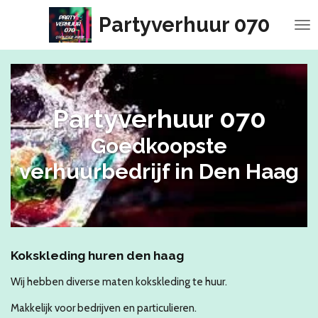
Ga
Partyverhuur 070
direct
naar
de
hoofdinhoud
Partyverhuur 070
Goedkoopste
verhuurbedrijf in Den Haag
Kokskleding huren den haag
Wij hebben diverse maten kokskleding te huur.
Makkelijk voor bedrijven en particulieren.