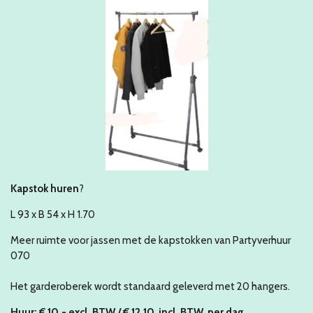
Kapstok huren
?
L 93 x B 54 x H 1.70
Meer ruimte voor jassen met de kapstokken van Partyverhuur
070
Het garderoberek wordt standaard geleverd met 20 hangers.
Huur:
€ 10
,- excl. BTW / € 12,10 incl. BTW per dag