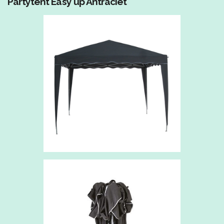
Partytent
Easy up A
ntraciet