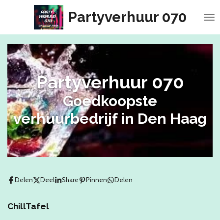
Ga
Partyverhuur 070
direct
naar
de
hoofdinhoud
Partyverhuur 070
Goedkoopste
verhuurbedrijf in Den Haag
Delen
Deel
Share
Pinnen
Delen
ChillTafel