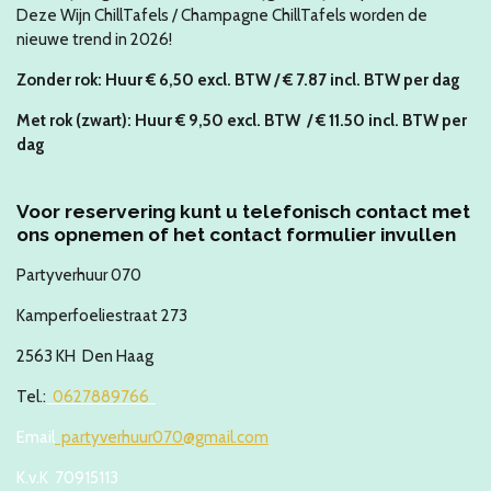
Deze Wijn ChillTafels / Champagne ChillTafels worden de
nieuwe trend in 2026!
Zonder rok: Huur
€ 6,50 excl. BTW /
€ 7.87
incl. BTW
per dag
Met rok (zwart): Huur € 9,50 excl. BTW / € 11.50
incl. BTW per
dag
Voor reservering kunt u telefonisch contact met
ons opnemen of het contact formulier invullen
Partyverhuur 070
Kamperfoeliestraat 273
2563 KH Den Haag
Tel.:
0627889766
Email
partyverhuur070@gmail.com
K.v.K 70915113