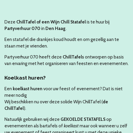
Deze
ChillTafel of een Wijn C
hill Statafel
is te huur bij
Partyverhuur 070
in
Den Haag
.
Een statafel die drankjes koud houdt en om gezellig aan te
staan met je vrienden.
Partyverhuur 070 heeft deze
ChillTafels
ontworpen op basis
van ervaring met het organiseren van feesten en evenementen.
Koelkast huren?
Een
koelkast huren
voor uw feest of evenement? Dat is niet
meer nodig
Wij beschikken nu over deze solide
Wijn ChillTafel
(
de
ChillTafel
).
Natuurlijk gebruiken wij deze
GEKOELDE STATAFELS
op
evenementen als bartafels of
koelkast
maar ook wanneer u zelf
uw evenement of feest organiseert kunt u met deze unieke